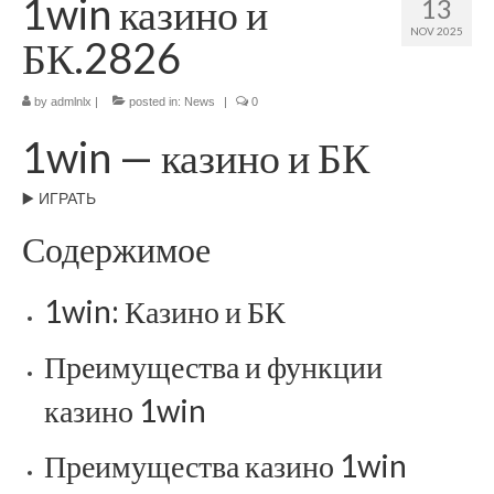
1win казино и
13
How to get there
NOV 2025
БК.2826
Where to stay
What to do
by
admlnlx
|
posted in:
News
|
0
1win — казино и БК
Top destinations
Zimbabwe’s Top Cities
▶️ ИГРАТЬ
Содержимое
1win: Казино и БК
Преимущества и функции
казино 1win
Преимущества казино 1win