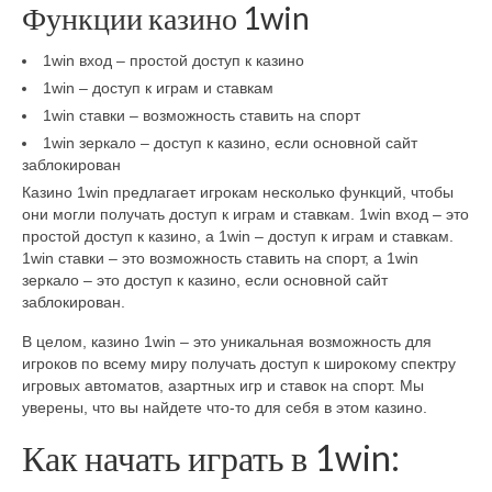
Функции казино 1win
1win вход – простой доступ к казино
1win – доступ к играм и ставкам
1win ставки – возможность ставить на спорт
1win зеркало – доступ к казино, если основной сайт
заблокирован
Казино 1win предлагает игрокам несколько функций, чтобы
они могли получать доступ к играм и ставкам. 1win вход – это
простой доступ к казино, а 1win – доступ к играм и ставкам.
1win ставки – это возможность ставить на спорт, а 1win
зеркало – это доступ к казино, если основной сайт
заблокирован.
В целом, казино 1win – это уникальная возможность для
игроков по всему миру получать доступ к широкому спектру
игровых автоматов, азартных игр и ставок на спорт. Мы
уверены, что вы найдете что-то для себя в этом казино.
Как начать играть в 1win: