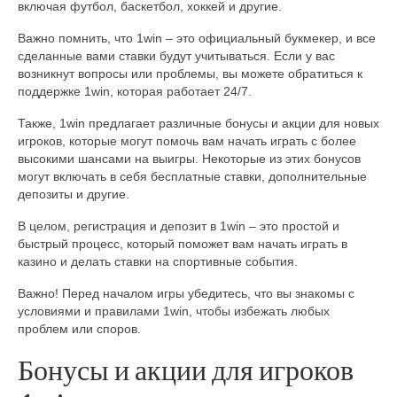
включая футбол, баскетбол, хоккей и другие.
Важно помнить, что 1win – это официальный букмекер, и все
сделанные вами ставки будут учитываться. Если у вас
возникнут вопросы или проблемы, вы можете обратиться к
поддержке 1win, которая работает 24/7.
Также, 1win предлагает различные бонусы и акции для новых
игроков, которые могут помочь вам начать играть с более
высокими шансами на выигры. Некоторые из этих бонусов
могут включать в себя бесплатные ставки, дополнительные
депозиты и другие.
В целом, регистрация и депозит в 1win – это простой и
быстрый процесс, который поможет вам начать играть в
казино и делать ставки на спортивные события.
Важно! Перед началом игры убедитесь, что вы знакомы с
условиями и правилами 1win, чтобы избежать любых
проблем или споров.
Бонусы и акции для игроков