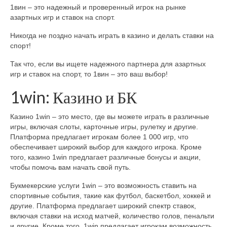
1вин – это надежный и проверенный игрок на рынке
азартных игр и ставок на спорт.
Никогда не поздно начать играть в казино и делать ставки на
спорт!
Так что, если вы ищете надежного партнера для азартных
игр и ставок на спорт, то 1вин – это ваш выбор!
1win: Казино и БК
Казино 1win – это место, где вы можете играть в различные
игры, включая слоты, карточные игры, рулетку и другие.
Платформа предлагает игрокам более 1 000 игр, что
обеспечивает широкий выбор для каждого игрока. Кроме
того, казино 1win предлагает различные бонусы и акции,
чтобы помочь вам начать свой путь.
Букмекерские услуги 1win – это возможность ставить на
спортивные события, такие как футбол, баскетбол, хоккей и
другие. Платформа предлагает широкий спектр ставок,
включая ставки на исход матчей, количество голов, пенальти
и другие. Кроме того, 1win предлагает игрокам возможность