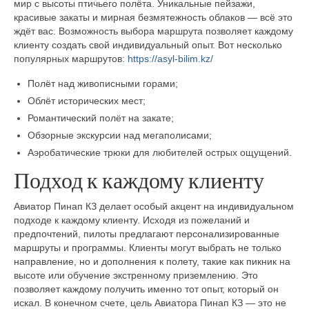
мир с высоты птичьего полёта. Уникальные пейзажи,
красивые закаты и мирная безмятежность облаков — всё это
ждёт вас. Возможность выбора маршрута позволяет каждому
клиенту создать свой индивидуальный опыт. Вот несколько
популярных маршрутов:
https://asyl-bilim.kz/
Полёт над живописными горами;
Облёт исторических мест;
Романтический полёт на закате;
Обзорные экскурсии над мегаполисами;
Аэробатические трюки для любителей острых ощущений.
Подход к каждому клиенту
Авиатор Пинап КЗ делает особый акцент на индивидуальном
подходе к каждому клиенту. Исходя из пожеланий и
предпочтений, пилоты предлагают персонализированные
маршруты и программы. Клиенты могут выбрать не только
направление, но и дополнения к полету, такие как пикник на
высоте или обучение экстренному приземлению. Это
позволяет каждому получить именно тот опыт, который он
искал. В конечном счете, цель Авиатора Пинап КЗ — это не