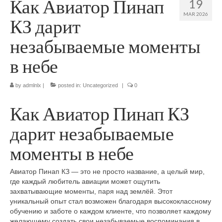
Как Авиатор Пинап
19
How to get there
MAR 2026
КЗ дарит
Where to stay
незабываемые моменты
What to do
в небе
Top destinations
by
admlnlx
|
posted in:
Uncategorized
|
0
Zimbabwe’s Top Cities
Как Авиатор Пинап КЗ
дарит незабываемые
моменты в небе
Авиатор Пинап КЗ — это не просто название, а целый мир,
где каждый любитель авиации может ощутить
захватывающие моменты, паря над землёй. Этот
уникальный опыт стал возможен благодаря высококлассному
обучению и заботе о каждом клиенте, что позволяет каждому
желающему создать свои незабываемые воспоминания в