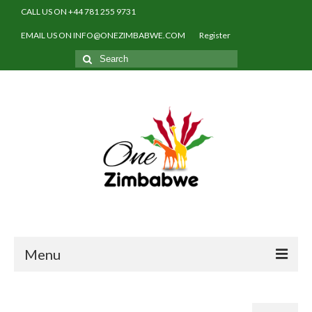
CALL US ON +44 781 255 9731
EMAIL US ON INFO@ONEZIMBABWE.COM
Register
Search
for:
Menu
Home