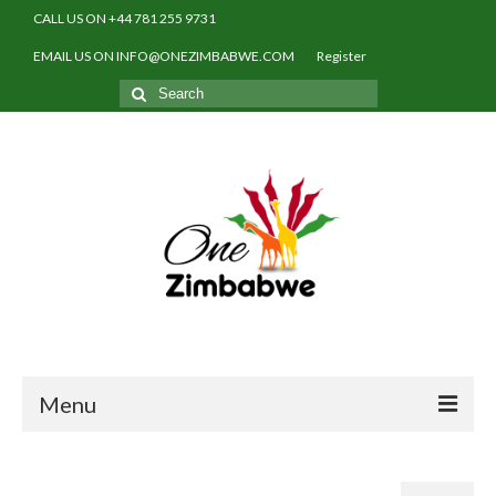
CALL US ON +44 781 255 9731
EMAIL US ON INFO@ONEZIMBABWE.COM
Register
Search
for:
Menu
Home