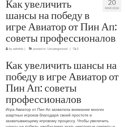
Как увеличить
20
How to get there
MAR 2026
шансы на победу в
Where to stay
игре Авиатор от Пин Ап:
What to do
советы профессионалов
Top destinations
by
admlnlx
|
posted in:
Uncategorized
|
0
Zimbabwe’s Top Cities
Как увеличить шансы на
победу в игре Авиатор от
Пин Ап: советы
профессионалов
Игра Авиатор от Пин Ап захватила внимание многих
азартных игроков благодаря своей простоте и
захватывающему игровому процессу. Чтобы увеличить
шансы на победу, необходимо знать некоторые секреты и