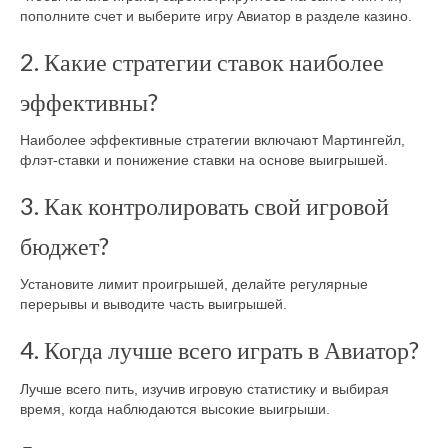
пополните счет и выберите игру Авиатор в разделе казино.
2. Какие стратегии ставок наиболее
эффективны?
Наиболее эффективные стратегии включают Мартингейл,
флэт-ставки и понижение ставки на основе выигрышей.
3. Как контролировать свой игровой
бюджет?
Установите лимит проигрышей, делайте регулярные
перерывы и выводите часть выигрышей.
4. Когда лучше всего играть в Авиатор?
Лучше всего пить, изучив игровую статистику и выбирая
время, когда наблюдаются высокие выигрыши.