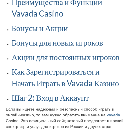
Преимущества и Функции
Vavada Casino
Бонусы и Акции
Бонусы для новых игроков
Акции для постоянных игроков
Как Зарегистрироваться и
Начать Играть в Vavada Казино
Шаг 2: Вход в Аккаунт
Если вы ищете надежный и безопасный способ играть в
онлайн-казино, то вам нужно обратить внимание на
vavada
Casino. Это официальный сайт, который предлагает широкий
спектр игр и услуг для игроков из России и других стран.