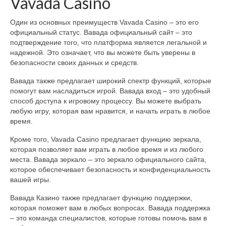
Vavada Casino
Один из основных преимуществ Vavada Casino – это его
официальный статус. Вавада официальный сайт – это
подтверждение того, что платформа является легальной и
надежной. Это означает, что вы можете быть уверены в
безопасности своих данных и средств.
Вавада также предлагает широкий спектр функций, которые
помогут вам насладиться игрой. Вавада вход – это удобный
способ доступа к игровому процессу. Вы можете выбрать
любую игру, которая вам нравится, и начать играть в любое
время.
Кроме того, Vavada Casino предлагает функцию зеркала,
которая позволяет вам играть в любое время и из любого
места. Вавада зеркало – это зеркало официального сайта,
которое обеспечивает безопасность и конфиденциальность
вашей игры.
Вавада Казино также предлагает функцию поддержки,
которая поможет вам в любых вопросах. Вавада поддержка
– это команда специалистов, которые готовы помочь вам в