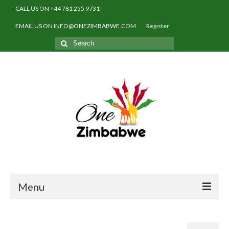
CALL US ON +44 781 255 9731
EMAIL US ON INFO@ONEZIMBABWE.COM
Register
Search
for:
Menu
Home