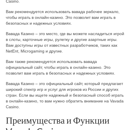
Casino.
Вам рекомендуется использовать вавада рабочее зеркало,
чтобы играть в онлайн-казино. Это позволит вам играть в
безопасных и надежных условиях.
Вавада Казино – это место, где вы можете насладиться игрой
в слоты, карточные игры, рулетку и другие азартные игры.
Вам доступны игры от известных разработчиков, таких как
NetEnt, Microgaming и другие.
Вам также рекомендуется использовать вавада
официальный сайт, чтобы играть в онлайн-казино. Это
позволит вам играть в безопасных и надежных условиях.
Вавада Казино – это официальный сайт, который предлагает
широкий спектр игр и услуг для игроков из России и других
стран. Если вы ищете надежный и безопасный способ играть
в онлайн-казино, то вам нужно обратить внимание на Vavada
Casino.
Преимущества и Функции