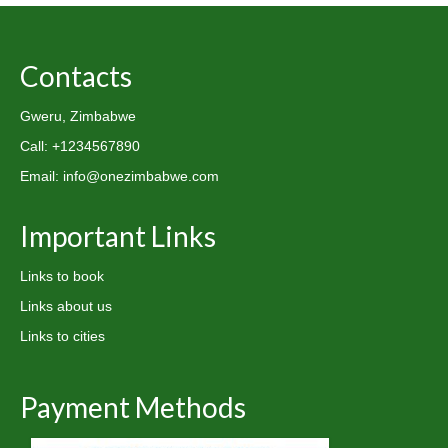
Contacts
Gweru, Zimbabwe
Call: +1234567890
Email: info@onezimbabwe.com
Important Links
Links to book
Links about us
Links to cities
Payment Methods