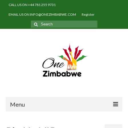
CALL US ON +44 781 255 9731
EMAIL US ON INFO@ONEZIMBABWE.COM
Register
Search
for:
Menu
Home