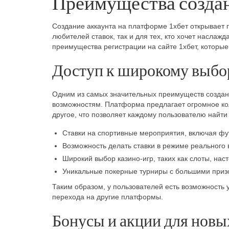
Преимущества создан
Создание аккаунта на платформе 1хбет открывает 
любителей ставок, так и для тех, кто хочет наслаж
преимущества регистрации на сайте 1хбет, которы
Доступ к широкому выбо
Одним из самых значительных преимуществ создани
возможностям. Платформа предлагает огромное кол
другое, что позволяет каждому пользователю найти
Ставки на спортивные мероприятия, включая футб
Возможность делать ставки в режиме реального
Широкий выбор казино-игр, таких как слоты, нас
Уникальные покерные турниры с большими при
Таким образом, у пользователей есть возможность 
перехода на другие платформы.
Бонусы и акции для новы