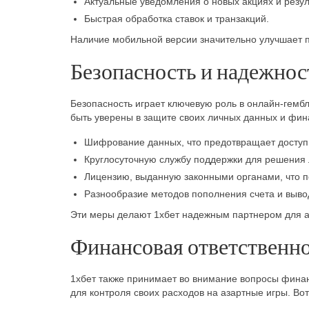
Актуальные уведомления о новых акциях и резул
Быстрая обработка ставок и транзакций.
Наличие мобильной версии значительно улучшает п
Безопасность и надежнос
Безопасность играет ключевую роль в онлайн-гембл
быть уверены в защите своих личных данных и фин
Шифрование данных, что предотвращает доступ 
Круглосуточную службу поддержки для решения
Лицензию, выданную законными органами, что п
Разнообразие методов пополнения счета и выво
Эти меры делают 1хбет надежным партнером для а
Финансовая ответственно
1хбет также принимает во внимание вопросы финан
для контроля своих расходов на азартные игры. Во