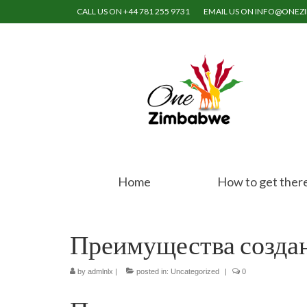
CALL US ON +44 781 255 9731
EMAIL US ON INFO@ONE
Home
How to get ther
Преимущества создан
by
admlnlx
|
posted in:
Uncategorized
|
0