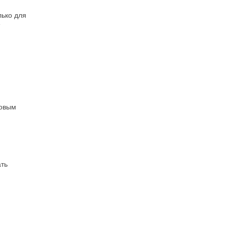
лько для
новым
ать