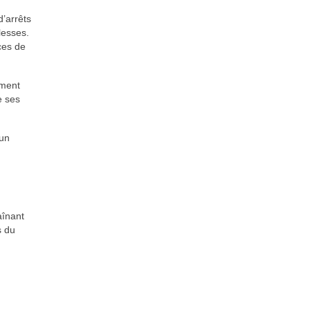
’arrêts
lesses.
ces de
ement
e ses
 un
aînant
s du