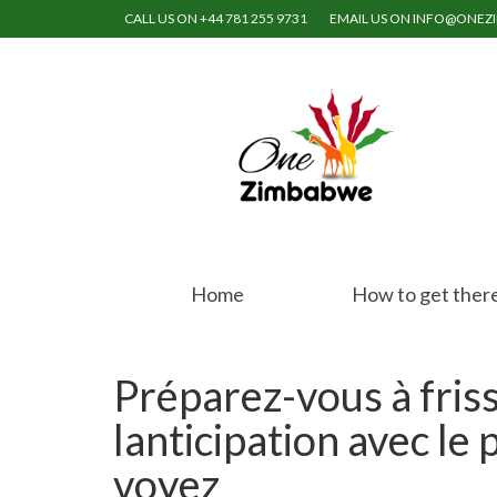
CALL US ON +44 781 255 9731
EMAIL US ON INFO@ONE
Home
How to get ther
Préparez-vous à friss
lanticipation avec le
voyez