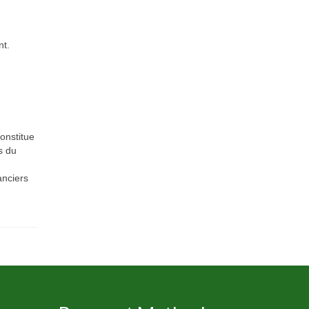
nt.
constitue
s du
anciers