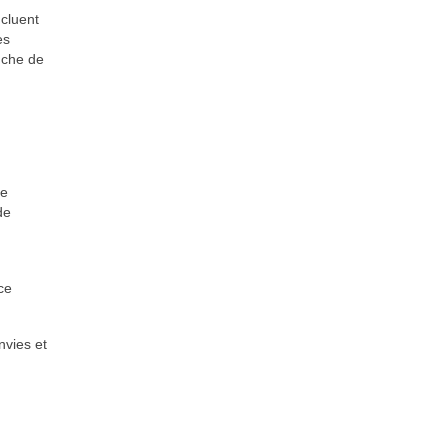
ncluent
es
uche de
de
de
ce
nvies et