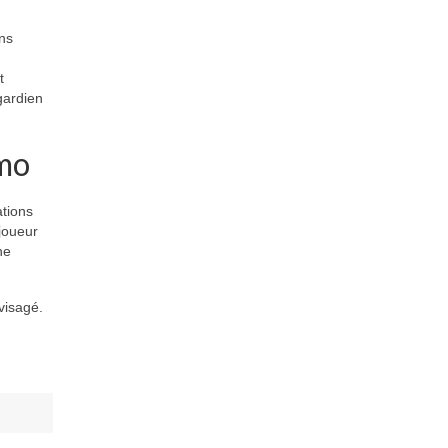
ns
t
gardien
emo
ations
 joueur
ne
visagé.