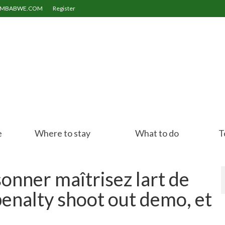
ZIMBABWE.COM
Register
e
Where to stay
What to do
T
onner maîtrisez lart de
 penalty shoot out demo, et