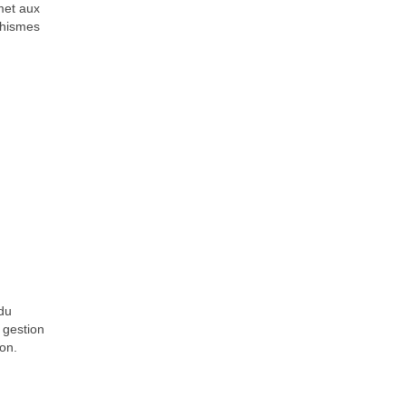
rmet aux
phismes
 du
 gestion
on.