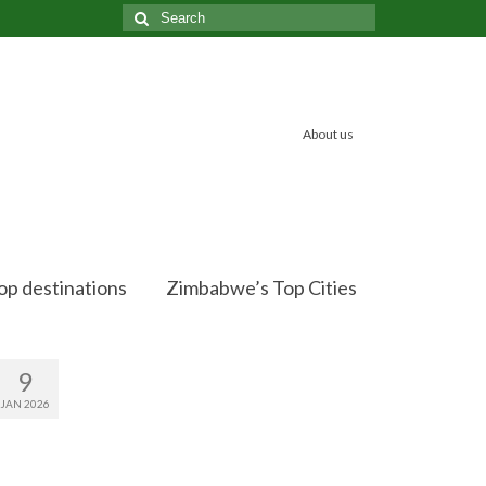
Search
for:
About us
op destinations
Zimbabwe’s Top Cities
9
JAN 2026