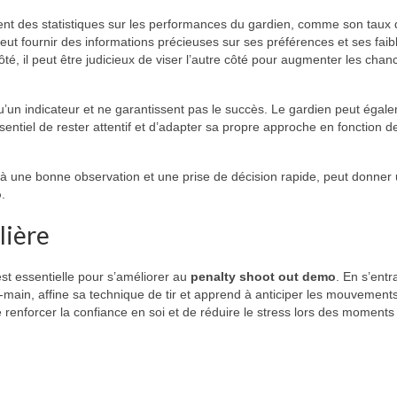
ent des statistiques sur les performances du gardien, comme son taux d
eut fournir des informations précieuses sur ses préférences et ses faib
té, il peut être judicieux de viser l’autre côté pour augmenter les chan
qu’un indicateur et ne garantissent pas le succès. Le gardien peut égal
entiel de rester attentif et d’adapter sa propre approche en fonction d
ée à une bonne observation et une prise de décision rapide, peut donner
o
.
lière
t essentielle pour s’améliorer au
penalty shoot out demo
. En s’entr
-main, affine sa technique de tir et apprend à anticiper les mouvement
renforcer la confiance en soi et de réduire le stress lors des moments