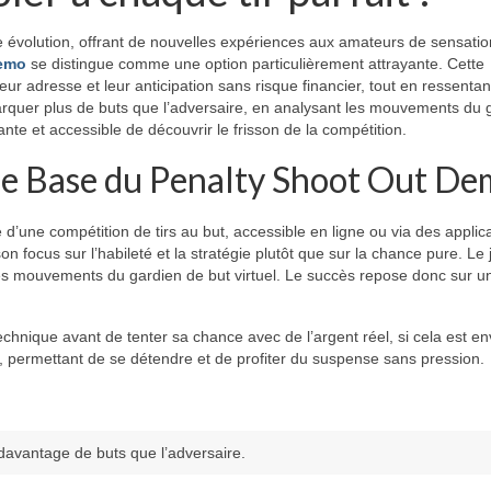
 évolution, offrant de nouvelles expériences aux amateurs de sensatio
demo
se distingue comme une option particulièrement attrayante. Cette
eur adresse et leur anticipation sans risque financier, tout en ressentan
: marquer plus de buts que l’adversaire, en analysant les mouvements du 
ante et accessible de découvrir le frisson de la compétition.
de Base du Penalty Shoot Out D
 d’une compétition de tirs au but, accessible en ligne ou via des applic
son focus sur l’habileté et la stratégie plutôt que sur la chance pure. Le
ant les mouvements du gardien de but virtuel. Le succès repose donc sur u
technique avant de tenter sa chance avec de l’argent réel, si cela est en
, permettant de se détendre et de profiter du suspense sans pression.
avantage de buts que l’adversaire.