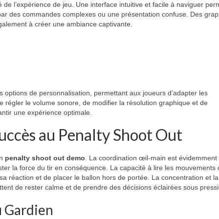
ité de l’expérience de jeu. Une interface intuitive et facile à naviguer pe
its par des commandes complexes ou une présentation confuse. Des gra
 également à créer une ambiance captivante.
es options de personnalisation, permettant aux joueurs d’adapter les
e régler le volume sonore, de modifier la résolution graphique et de
ntir une expérience optimale.
Succès au Penalty Shoot Out
un
penalty shoot out demo
. La coordination œil-main est évidemment
uster la force du tir en conséquence. La capacité à lire les mouvements
sa réaction et de placer le ballon hors de portée. La concentration et la
tent de rester calme et de prendre des décisions éclairées sous pressi
u Gardien