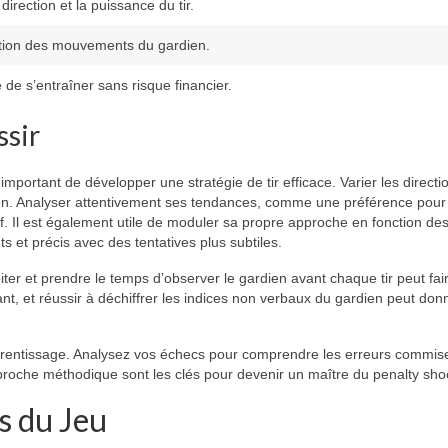
 direction et la puissance du tir.
ation des mouvements du gardien.
é de s’entraîner sans risque financier.
ssir
st important de développer une stratégie de tir efficace. Varier les directi
ardien. Analyser attentivement ses tendances, comme une préférence pour
tif. Il est également utile de moduler sa propre approche en fonction de
s et précis avec des tentatives plus subtiles.
ter et prendre le temps d’observer le gardien avant chaque tir peut fair
nt, et réussir à déchiffrer les indices non verbaux du gardien peut don
pprentissage. Analysez vos échecs pour comprendre les erreurs commis
roche méthodique sont les clés pour devenir un maître du penalty shoo
s du Jeu