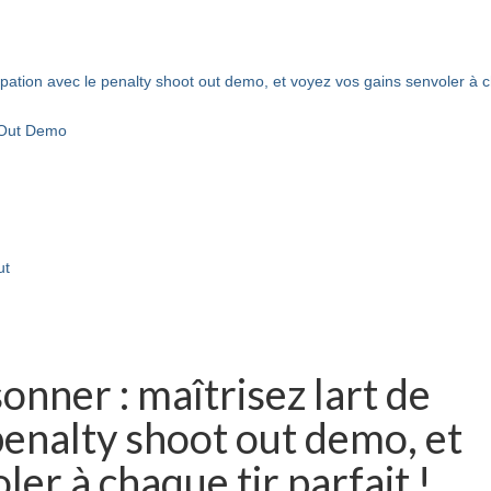
icipation avec le penalty shoot out demo, et voyez vos gains senvoler à
 Out Demo
ut
onner : maîtrisez lart de
 penalty shoot out demo, et
ler à chaque tir parfait !