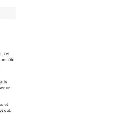
ons et
 un côté
s
e la
ner un
es et
t out.