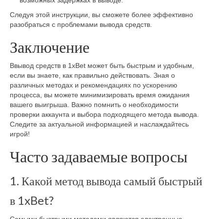
Следуя этой инструкции, вы сможете более эффективно
разобраться с проблемами вывода средств.
Заключение
Ввывод средств в 1xBet может быть быстрым и удобным,
если вы знаете, как правильно действовать. Зная о
различных методах и рекомендациях по ускорению
процесса, вы можете минимизировать время ожидания
вашего выигрыша. Важно помнить о необходимости
проверки аккаунта и выбора подходящего метода вывода.
Следите за актуальной информацией и наслаждайтесь
игрой!
Часто задаваемые вопросы
1. Какой метод вывода самый быстрый
в 1xBet?
Самыми быстрыми методами являются электронные