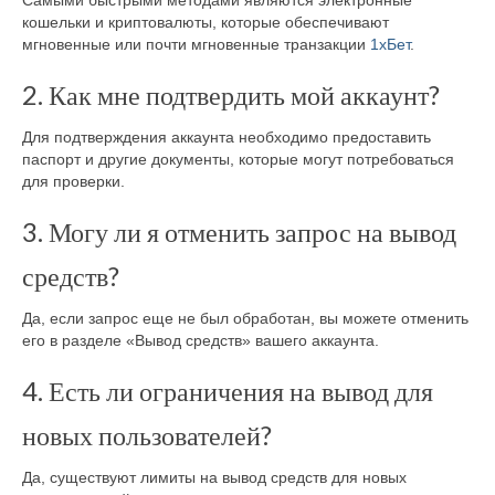
кошельки и криптовалюты, которые обеспечивают
мгновенные или почти мгновенные транзакции
1хБет
.
2. Как мне подтвердить мой аккаунт?
Для подтверждения аккаунта необходимо предоставить
паспорт и другие документы, которые могут потребоваться
для проверки.
3. Могу ли я отменить запрос на вывод
средств?
Да, если запрос еще не был обработан, вы можете отменить
его в разделе «Вывод средств» вашего аккаунта.
4. Есть ли ограничения на вывод для
новых пользователей?
Да, существуют лимиты на вывод средств для новых